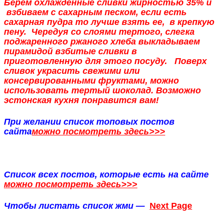
Берем охлажденные
сливки
жирностью 35% и
взбиваем
с сахарным песком, если есть
сахарная пудра то лучше взять ее, в крепкую
пену. Чередуя со слоями тертого, слегка
поджаренного ржаного хлеба выкладываем
пирамидой
взбитые сливки
в
приготовленную для этого посуду. Поверх
сливок украсить свежими или
консервированными фруктами, можно
использовать тертый шоколад. Возможно
эстонская кухня
понравится вам!
При желании список топовых постов
сайта
можно посмотреть здесь>>>
Список всех постов, которые есть на сайте
можно посмотреть здесь>>>
Чтобы листать список жми —
Next Page