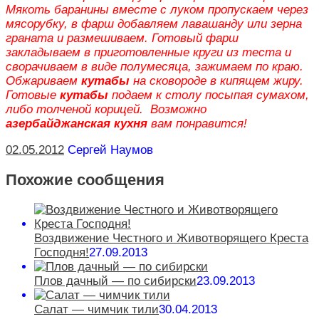
Мякоть баранины вместе с луком пропускаем через
мясорубку, в фарш добавляем лавашанду или зерна
граната и размешиваем. Готовый фарш
закладываем в приготовленные круги из теста и
сворачиваем в виде полумесяца, зажимаем по краю.
Обжариваем
кутабы
на сковороде в кипящем жиру.
Готовые
кутабы
подаем к столу посыпая сумахом,
либо толченой корицей. Возможно
азербайджанская кухня
вам понравится!
02.05.2012
Сергей Наумов
Похожие сообщения
Воздвижение Честного и Животворящего Креста
Господня!
27.09.2013
Плов дачный — по сибирски
23.09.2013
Салат — чимчик тили
30.04.2013