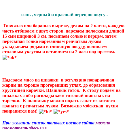
соль , черный и красный перец по вкусу .
Говяжью или баранью вырезку делим на 2 части, каждую
часть отбиваем с двух сторон, нарезаем полосками длиной
15 сми шириной 3 см, посыпаем солью и перцем, затем
пересыпая тонко нарезанным репчатым луком
укладываем рядами в глиняную посуду, поливаем
столовым уксусом и оставляем на 2 часа под прессом.
Надеваем мясо на шпажки и регулярно поварачивая
жарим на хорошо прогоревших углях, до образования
хрустящей корочки.
Шашлык
готов. К столу подаем на
шпажках либо раскладываем готовый шашлык на
тарелки.
К шашлыку
можно подать салат из кислого
граната с репчатым луком. Возможно
узбекская
кухня
понравится вам!
При желании список топовых постов сайта
можно
посмотреть здесь>>>