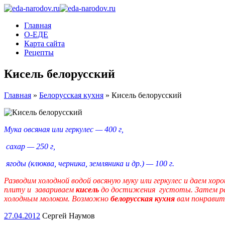
Главная
О-ЕДЕ
Карта сайта
Рецепты
Кисель белорусский
Главная
»
Белорусская кухня
»
Кисель белорусский
Мука овсяная или геркулес — 400 г,
сахар — 250 г,
ягоды (клюква, черника, земляника и др.) — 100 г.
Разводим холодной водой овсяную муку или геркулес и даем хор
плиту и завариваем
кисель
до достижения густоты. Затем ра
холодным молоком. Возможно
белорусская кухня
вам понравит
27.04.2012
Сергей Наумов