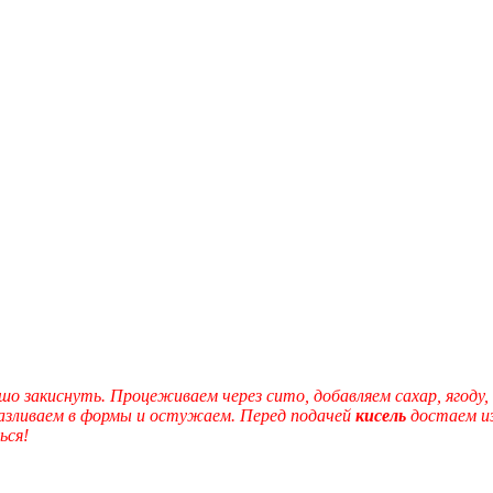
ошо закиснуть. Процеживаем через сито, добавляем сахар, ягоду
зливаем в формы и остужаем. Перед подачей
кисель
достаем из
ься!